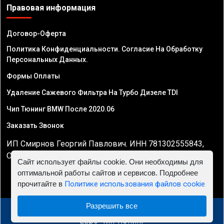
Правовая информация
Договор-Оферта
Политика Конфиденциальности. Согласие На Обработку
Персональных Данных.
Формы Оплаты
Удаление Сажевого Фильтра На Турбо Дизеле TDI
Чип Тюнинг BMW После 2020.06
Заказать Звонок
ИП Смирнов Георгий Павлович. ИНН 781302555843,
ОГРНИП 324470400032610
Сайт использует файлы cookie. Они необходимы для
оптимальной работы сайтов и сервисов. Подробнее
прочитайте в
Политике использования файлов cookie
Разрешить все
© 2010 - 2026 Чип тюнинг в Саратове - Автосервис
"Евро Чип Тюнинг"