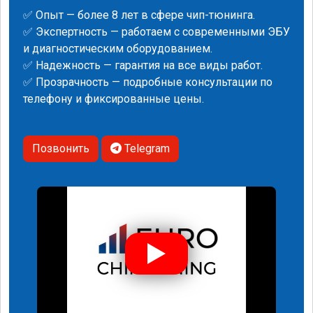
✅ Опыт — более 8 лет в сфере чип-тюнинга.
✅ Экспертность — работаем с современными ЭБУ
и диагностическим оборудованием.
✅ Надежность — гарантия на все виды работ.
✅ Прозрачность — подробные консультации по
телефону и фиксированные цены.
Позвонить
Telegram