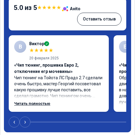
5.0 из 5
★
★
★
★
★
Avito
Оставить отзыв
Виктор
✓
В
Е
★
★
★
★
★
20 февраля 2025
«Чип тюнинг, прошивка Евро 2,
«Чип т
отключение егр мочевины»
прошив
Чип тюнинг на Тойота ЛС Прадо 2.7 сделали 
Обратил
очень быстро, мастер Георгий посоветовал 
двигате
какую прошивку лучше поставить, все 
в назна
сделал грамотно. Чип тюнингом очень 
доволен
доволен, машина ожила немного, отзыв на 
лучше.
Читать полностью
педаль газа стал значительно лучше. Такое 
ощущение, что коробка даже стала 
работать лучше, пропали провалы. Расход 
‹
›
топлива остался таким же, но динамика 
улучшилась. Советую этот сервис всем. 