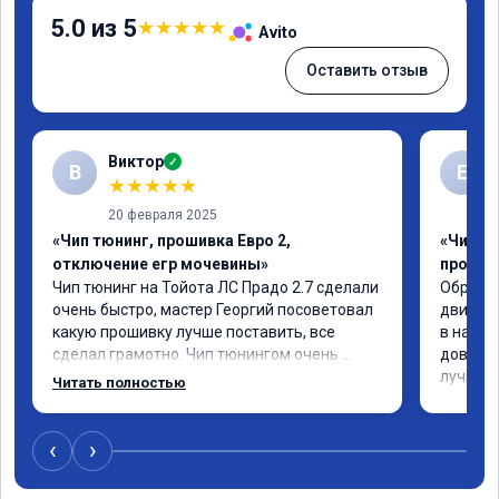
5.0 из 5
★
★
★
★
★
Avito
Оставить отзыв
Виктор
✓
В
Е
★
★
★
★
★
20 февраля 2025
«Чип тюнинг, прошивка Евро 2,
«Чип т
отключение егр мочевины»
прошив
Чип тюнинг на Тойота ЛС Прадо 2.7 сделали 
Обратил
очень быстро, мастер Георгий посоветовал 
двигате
какую прошивку лучше поставить, все 
в назна
сделал грамотно. Чип тюнингом очень 
доволен
доволен, машина ожила немного, отзыв на 
лучше.
Читать полностью
педаль газа стал значительно лучше. Такое 
ощущение, что коробка даже стала 
работать лучше, пропали провалы. Расход 
‹
›
топлива остался таким же, но динамика 
улучшилась. Советую этот сервис всем. 