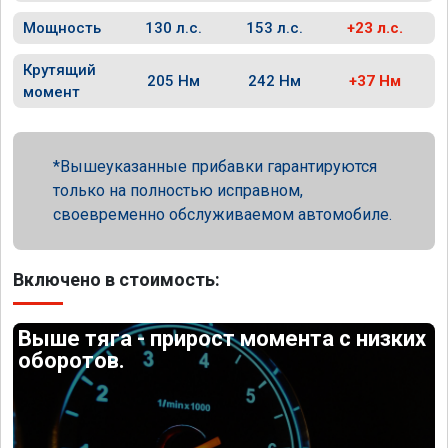
Мощность
130 л.с.
153 л.с.
+23 л.с.
Крутящий
205 Нм
242 Нм
+37 Нм
момент
Вышеуказанные прибавки гарантируются
только на полностью исправном,
своевременно обслуживаемом автомобиле.
Включено в стоимость:
Выше тяга - прирост момента с низких
оборотов.