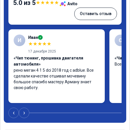
5.0 из 5
★
★
★
★
★
Avito
Оставить отзыв
Иван
✓
И
С
★
★
★
★
★
17 декабря 2025
«Чип тюнинг, прошивка двигателя
«Чип тю
автомобиля»
Все хо
рено меган 4 1 5 dci 2018 год с adblue. Все 
сделали качестве отшивал мочевину 
большое спасибо мастеру Арману знает 
свою работу.
‹
›