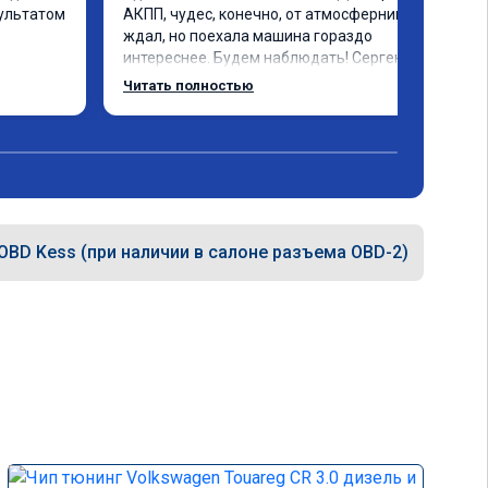
ультатом 
АКПП, чудес, конечно, от атмосферника не 
ждал, но поехала машина гораздо 
интереснее. Будем наблюдать! Сергею 
отдельное спасибо за профессионально 
Читать полностью
выполненную работу!
OBD Kess (при наличии в салоне разъема OBD-2)