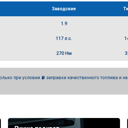
Заводские
Т
1.9
117 л.с.
1
270 Нм
3
олько при условии ⛽ заправки качественного топлива и н