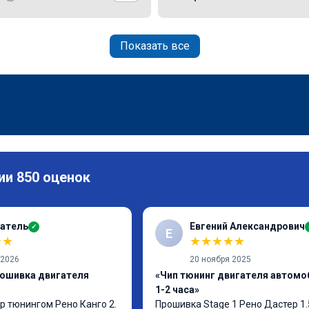
Показать все
ии 850 оценок
атель
Евгений Александрович
✓
Е
★
★
★
★
★
★
★
 2026
20 ноября 2025
рошивка двигателя
«Чип тюнинг двигателя автомо
1-2 часа»
p тюнингом Рено Канго 2.

Прошивка Stage 1 Рено Дастер 1.