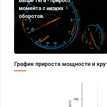
Выше тяга - прирост
момента с низких
оборотов.
График прироста мощности и кр
100