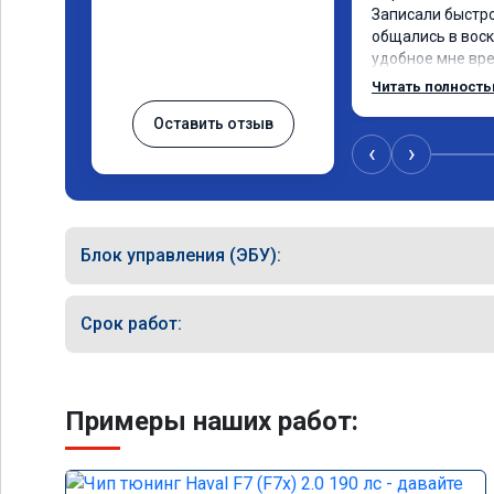
Записали быстро 
общались в воск
удобное мне врем
Работу выполнили
Читать полност
качественно, эф
Оставить отзыв
🤝
‹
›
Блок управления (ЭБУ):
Срок работ:
Примеры наших работ: