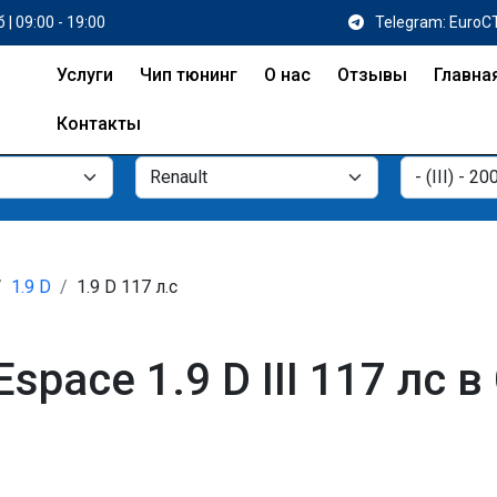
 | 09:00 - 19:00
Telegram: EuroC
Услуги
Чип тюнинг
О нас
Отзывы
Главна
Контакты
1.9 D
1.9 D 117 л.с
space 1.9 D III 117 лс в