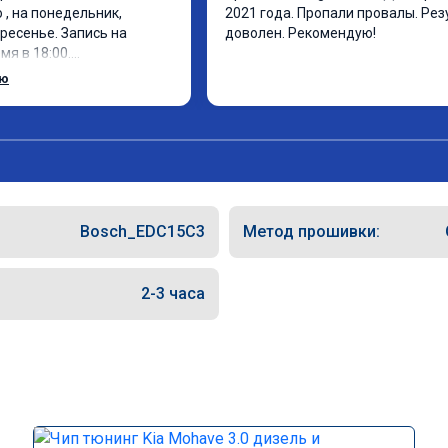
, на понедельник, 
2021 года. Пропали провалы. Рез
ресенье. Запись на 
доволен. Рекомендую!
я в 18:00.

 за 30 минут, 
ью
фектом доволен. Спасибо 
Bosch_EDC15C3
Метод прошивки:
2-3 часа