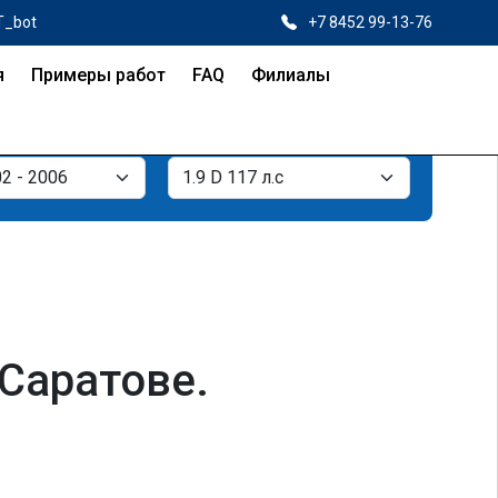
T_bot
+7 8452 99-13-76
я
Примеры работ
FAQ
Филиалы
 Саратове.