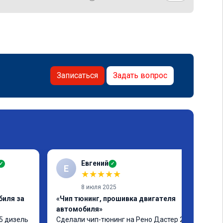
Записаться
Задать вопрос
Евгений
✓
✓
Е
★
★
★
★
★
8 июля 2025
биля за
«Чип тюнинг, прошивка двигателя
автомобиля»
5 дизель 
Сделали чип-тюнинг на Рено Дастер 2.0 