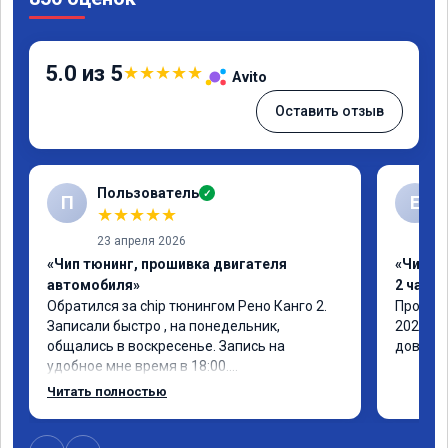
5.0 из 5
★
★
★
★
★
Avito
Оставить отзыв
Пользователь
✓
П
Е
★
★
★
★
★
23 апреля 2026
«Чип тюнинг, прошивка двигателя
«Чип тю
автомобиля»
2 часа»
Обратился за chip тюнингом Рено Канго 2.

Прошивк
Записали быстро , на понедельник, 
2021 го
общались в воскресенье. Запись на 
доволен
удобное мне время в 18:00.

Работу выполнили за 30 минут, 
Читать полностью
качественно, эффектом доволен. Спасибо 
🤝