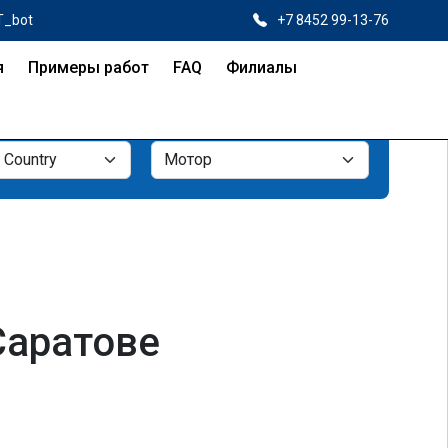
T_bot
+7 8452 99-13-76
я
Примеры работ
FAQ
Филиалы
Саратове