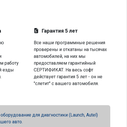
а
Гарантия 5 лет
ую
Все наши программные решения
проверены и откатаны на тысячах
и
автомобилей, на них мы
м работу
предоставляем гарантийный
й езды
СЕРТИФИКАТ. На весь софт
.
действует гарантия 5 лет - он не
"слетит" с вашего автомобиля.
орудование для диагностики (Launch, Autel)
ашего авто.