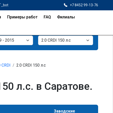
T_bot
+7 8452 99-13-76
я
Примеры работ
FAQ
Филиалы
0 CRDI
2.0 CRDI 150 л.с
50 л.с. в Саратове.
Заводские