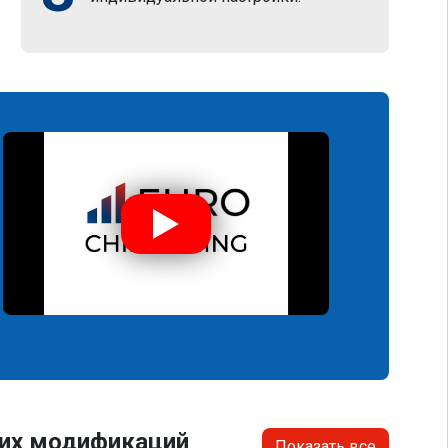
гих модификаций
Показать все