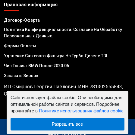
Правовая информация
Договор-Оферта
Политика Конфиденциальности. Согласие На Обработку
Персональных Данных.
Формы Оплаты
Удаление Сажевого Фильтра На Турбо Дизеле TDI
Чип Тюнинг BMW После 2020.06
Заказать Звонок
ИП Смирнов Георгий Павлович. ИНН 781302555843,
ОГРНИП 324470400032610
Сайт использует файлы cookie. Они необходимы для
оптимальной работы сайтов и сервисов. Подробнее
прочитайте в
Политике использования файлов cookie
Разрешить все
© 2010 - 2026 Чип тюнинг в Саратове - Автосервис
"Евро Чип Тюнинг"