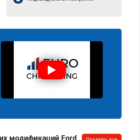
их модификаций Ford
Показать все