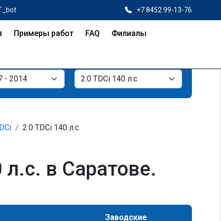
T_bot
+7 8452 99-13-76
я
Примеры работ
FAQ
Филиалы
TDCi
2.0 TDCi 140 л.с
л.с. в Саратове.
Заводские