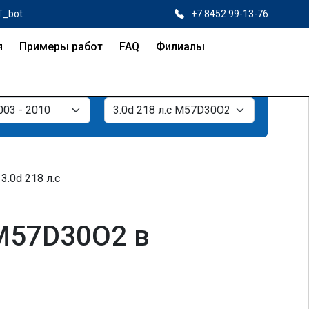
T_bot
+7 8452 99-13-76
я
Примеры работ
FAQ
Филиалы
3.0d 218 л.с
 M57D30O2 в