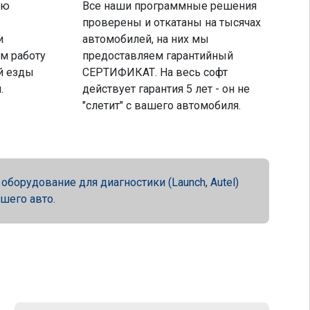
ую
Все наши программные решения
проверены и откатаны на тысячах
и
автомобилей, на них мы
м работу
предоставляем гарантийный
й езды
СЕРТИФИКАТ. На весь софт
.
действует гарантия 5 лет - он не
"слетит" с вашего автомобиля.
орудование для диагностики (Launch, Autel)
ашего авто.