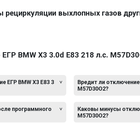
ы рециркуляции выхлопных газов др
ЕГР BMW X3 3.0d E83 218 л.с. M57D3
е ЕГР BMW X3 E83 3
Вредит ли отключение 
M57D30O2?
после программного
Каковы минусы отключ
M57D30O2?