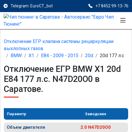
Telegram: EuroCT_bot
+7 8452 99-13-76
Отключение ЕГР клапана системы рециркуляции
выхлопных газов
BMW
X1
E84 - 2009 - 2015
20d
20d 177 л.с
Отключение ЕГР BMW X1 20d
E84 177 л.с. N47D20O0 в
Саратове.
Параметр
Заводские
Объем двигателя
2.0 N47D20O0