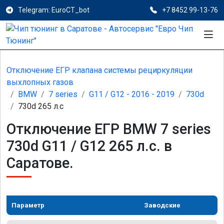
Telegram: EuroCT_bot
+7 8452 99-13-76
Отключение ЕГР клапана системы рециркуляции
выхлопных газов
BMW
7 series
G11 / G12 - 2016 - 2019
730d
730d 265 л.с
Отключение ЕГР BMW 7 series
730d G11 / G12 265 л.с. в
Саратове.
Параметр
Заводские