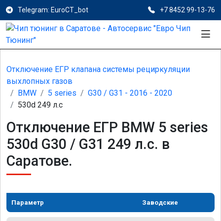
Telegram: EuroCT_bot
+7 8452 99-13-76
Отключение ЕГР клапана системы рециркуляции
выхлопных газов
BMW
5 series
G30 / G31 - 2016 - 2020
530d 249 л.с
Отключение ЕГР BMW 5 series
530d G30 / G31 249 л.с. в
Саратове.
Параметр
Заводские