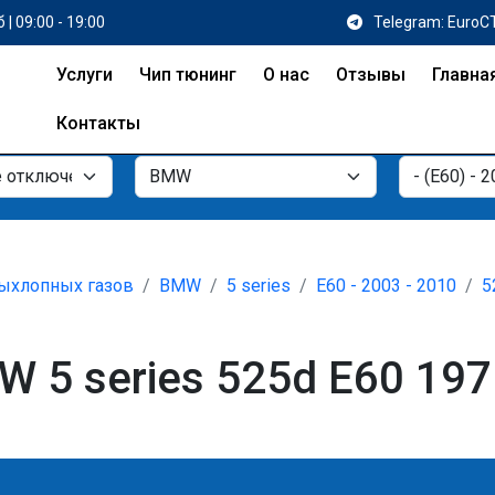
 | 09:00 - 19:00
Telegram: EuroC
Услуги
Чип тюнинг
О нас
Отзывы
Главна
Контакты
ыхлопных газов
BMW
5 series
E60 - 2003 - 2010
5
5 series 525d E60 197 л