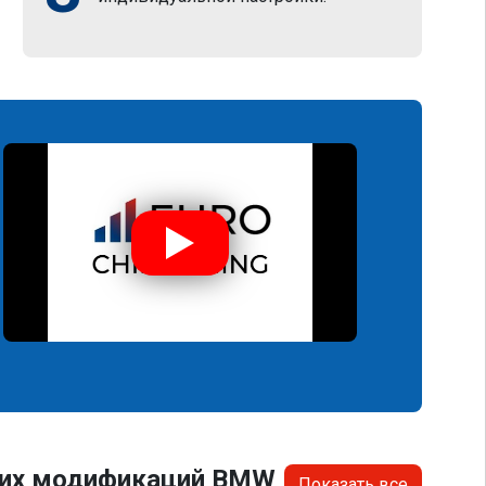
угих модификаций BMW
Показать все