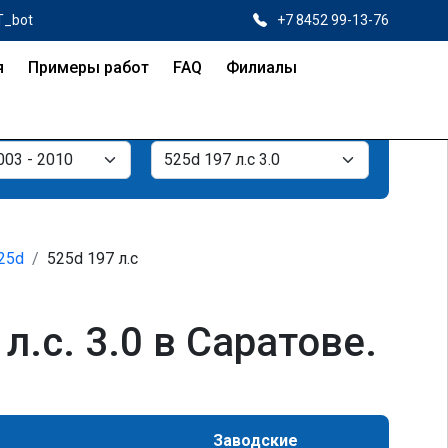
T_bot
+7 8452 99-13-76
я
Примеры работ
FAQ
Филиалы
25d
525d 197 л.с
.с. 3.0 в Саратове.
Заводские