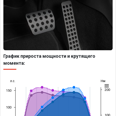
График прироста мощности и крутящего
момента:
л.с.
Нм
200
150
100
100