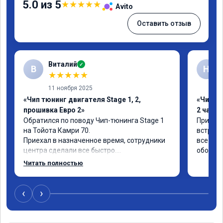
5.0 из 5
★
★
★
★
★
Avito
Оставить отзыв
Виталий
✓
В
Н
★
★
★
★
★
11 ноября 2025
«Чип тюнинг двигателя Stage 1, 2,
«Чип тю
прошивка Евро 2»
2 часа»
Обратился по поводу Чип-тюнинга Stage 1 
Приехал
на Тойота Камри 70.

встрети
Приехал в назначенное время, сотрудники 
все вопр
центра сделали все быстро.

обольща
Авто тестирую, пока всë устраивает.

Читать полностью
Номер сертификата А010889.
‹
›