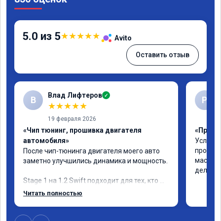
5.0 из 5
★
★
★
★
★
Avito
Оставить отзыв
Влад Лифтеров
✓
В
Р
★
★
★
★
★
19 февраля 2026
«Чип тюнинг, прошивка двигателя
«Прошив
автомобиля»
Услуга 
професс
После чип-тюнинга двигателя моего авто 
мастеру
заметно улучшились динамика и мощность.

дела!!!
Stage 1 на 1.2 Swift подходит для тех, кто 
хочет улучшить «эластичность» машины в 
Читать полностью
городе, но не ждет от атмосферного 
двигателя турбо-эффекта.
