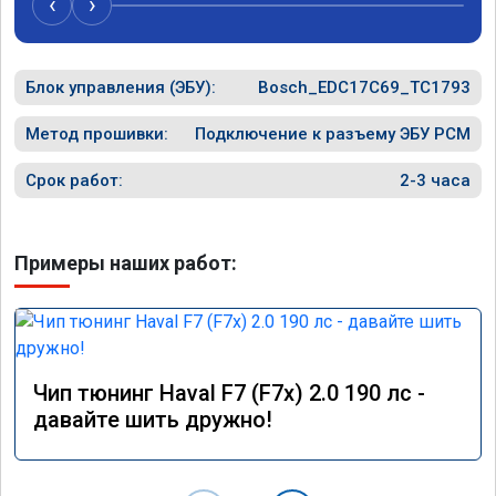
‹
›
Машина стала лучше реагировать на 
нажатие газа, особенно в диапазоне низких 
и средних оборотов. Исчезла вялость при 
Блок управления (ЭБУ):
старте.

Bosch_EDC17C69_TC1793
Расход топлива немного снизился при 
Метод прошивки:
Подключение к разъему ЭБУ PCM
спокойной езде, но при активной — вырас, 
так как двигатель лучше «крутится».

Срок работ:
2-3 часа
Работа была выполнена быстро и 
качественно. Номер сертификата А012056 
Примеры наших работ:
от 17.01.26. Огромное спасибо команде за 
профессионализм!
Чип тюнинг Haval F7 (F7x) 2.0 190 лс -
давайте шить дружно!