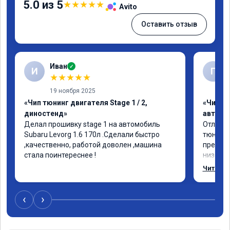
5.0 из 5
★
★
★
★
★
Avito
Оставить отзыв
Иван
✓
И
Г
★
★
★
★
★
19 ноября 2025
«Чип тюнинг двигателя Stage 1 / 2,
«Чип т
диностенд»
автомо
Делал прошивку stage 1 на автомобиль 
Отлична
Subaru Levorg 1.6 170л .Сделали быстро 
тюнинго
,качественно, работой доволен ,машина 
преобра
стала поинтереснее !
низов, 
Расход 
Читать 
снизилс
подробн
всем, к
‹
›