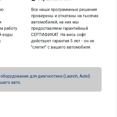
ую
Все наши программные решения
проверены и откатаны на тысячах
и
автомобилей, на них мы
м работу
предоставляем гарантийный
й езды
СЕРТИФИКАТ. На весь софт
.
действует гарантия 5 лет - он не
"слетит" с вашего автомобиля.
орудование для диагностики (Launch, Autel)
ашего авто.