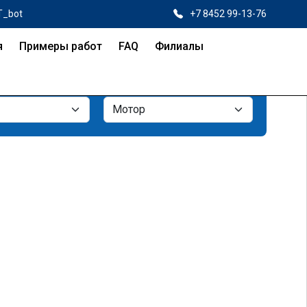
T_bot
+7 8452 99-13-76
я
Примеры работ
FAQ
Филиалы