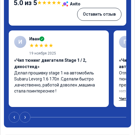
5.0 из 5
★
★
★
★
★
Avito
Оставить отзыв
Иван
✓
И
Г
★
★
★
★
★
19 ноября 2025
«Чип тюнинг двигателя Stage 1 / 2,
«Чип т
диностенд»
автомо
Делал прошивку stage 1 на автомобиль 
Отлична
Subaru Levorg 1.6 170л .Сделали быстро 
тюнинго
,качественно, работой доволен ,машина 
преобра
стала поинтереснее !
низов, 
Расход 
Читать 
снизилс
подробн
всем, к
‹
›