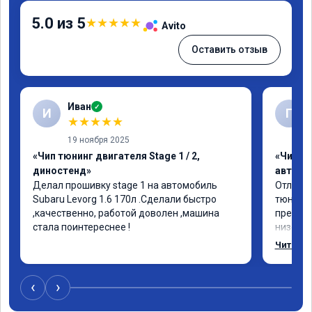
5.0 из 5
★
★
★
★
★
Avito
Оставить отзыв
Иван
✓
И
Г
★
★
★
★
★
19 ноября 2025
«Чип тюнинг двигателя Stage 1 / 2,
«Чип т
диностенд»
автомо
Делал прошивку stage 1 на автомобиль 
Отлична
Subaru Levorg 1.6 170л .Сделали быстро 
тюнинго
,качественно, работой доволен ,машина 
преобра
стала поинтереснее !
низов, 
Расход 
Читать 
снизилс
подробн
всем, к
‹
›