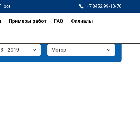
T_bot
+7 8452 99-13-76
я
Примеры работ
FAQ
Филиалы