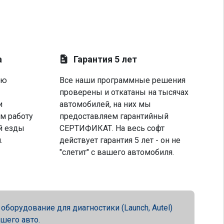
а
Гарантия 5 лет
ую
Все наши программные решения
проверены и откатаны на тысячах
и
автомобилей, на них мы
м работу
предоставляем гарантийный
й езды
СЕРТИФИКАТ. На весь софт
.
действует гарантия 5 лет - он не
"слетит" с вашего автомобиля.
орудование для диагностики (Launch, Autel)
ашего авто.