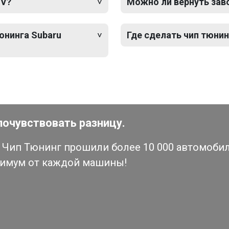
IV?
Можно ли вернуть зав
юнинга Subaru
Где сделать чип тюнинг
почувствовать разницу.
Чип Тюнинг прошили более 10 000 автомобиле
симум от каждой машины!