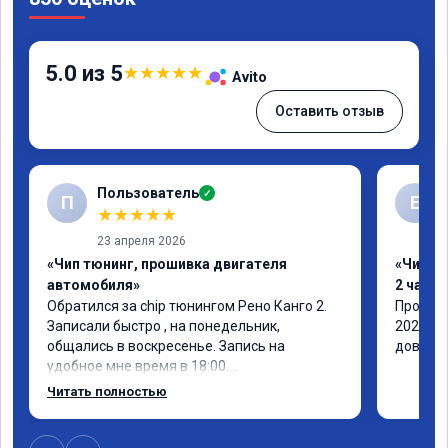
5.0 из 5
★
★
★
★
★
Avito
Оставить отзыв
Пользователь
✓
П
Е
★
★
★
★
★
23 апреля 2026
«Чип тюнинг, прошивка двигателя
«Чип тю
автомобиля»
2 часа»
Обратился за chip тюнингом Рено Канго 2.

Прошивк
Записали быстро , на понедельник, 
2021 го
общались в воскресенье. Запись на 
доволен
удобное мне время в 18:00.

Работу выполнили за 30 минут, 
Читать полностью
качественно, эффектом доволен. Спасибо 
🤝