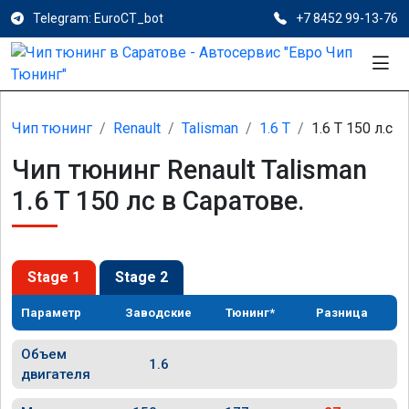
Telegram: EuroCT_bot
+7 8452 99-13-76
Чип тюнинг
Renault
Talisman
1.6 T
1.6 T 150 л.с
Чип тюнинг Renault Talisman
1.6 T 150 лс в Саратове.
Stage 1
Stage 2
Параметр
Заводские
Тюнинг*
Разница
Объем
1.6
двигателя