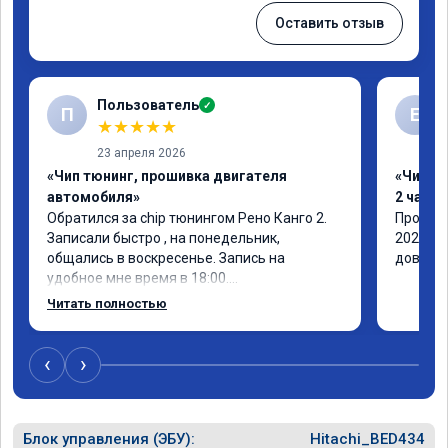
Оставить отзыв
Пользователь
✓
П
Е
★
★
★
★
★
23 апреля 2026
«Чип тюнинг, прошивка двигателя
«Чип тю
автомобиля»
2 часа»
Обратился за chip тюнингом Рено Канго 2.

Прошивк
Записали быстро , на понедельник, 
2021 го
общались в воскресенье. Запись на 
доволен
удобное мне время в 18:00.

Работу выполнили за 30 минут, 
Читать полностью
качественно, эффектом доволен. Спасибо 
🤝
‹
›
Блок управления (ЭБУ):
Hitachi_BED434