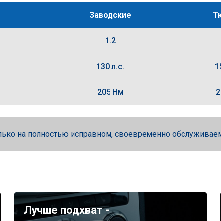
Заводские
Т
1.2
130 л.с.
1
205 Нм
2
лько на полностью исправном, своевременно обслуживае
Лучше подхват -