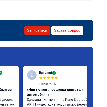
Записаться
Задать вопрос
Евгений
✓
✓
Е
★
★
★
★
★
8 июля 2025
биля за
«Чип тюнинг, прошивка двигателя
автомобиля»
5 дизель 
Сделали чип-тюнинг на Рено Дастер 2.0 
ультатом 
АКПП, чудес, конечно, от атмосферника не 