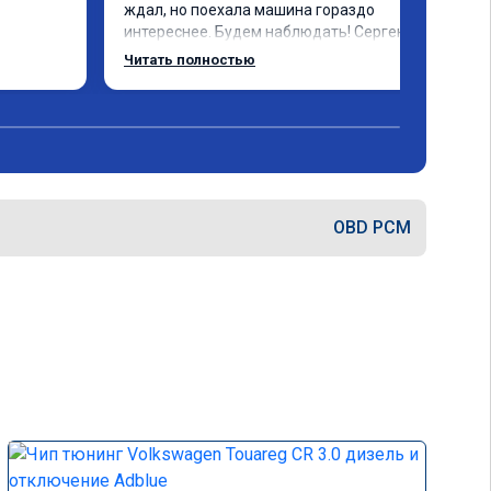
ждал, но поехала машина гораздо 
интереснее. Будем наблюдать! Сергею 
отдельное спасибо за профессионально 
Читать полностью
выполненную работу!
OBD PCM