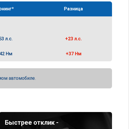
юнинг*
Разница
53 л.с.
+23 л.с.
42 Нм
+37 Нм
мом автомобиле.
Быстрее отклик -