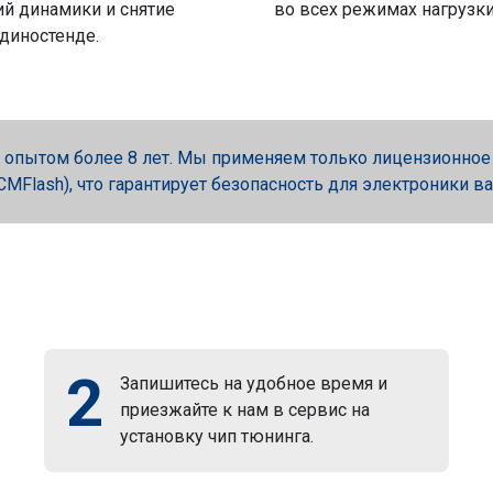
й динамики и снятие
во всех режимах нагрузки
 диностенде.
опытом более 8 лет. Мы применяем только лицензионное об
, PCMFlash), что гарантирует безопасность для электроники в
2
Запишитесь на удобное время и
приезжайте к нам в сервис на
установку чип тюнинга.