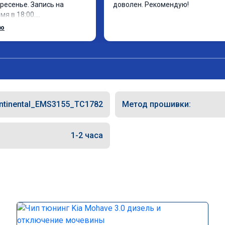
ресенье. Запись на 
доволен. Рекомендую!
я в 18:00.

 за 30 минут, 
ью
фектом доволен. Спасибо 
ntinental_EMS3155_TC1782
Метод прошивки:
1-2 часа