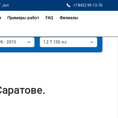
T_bot
+7 8452 99-13-76
я
Примеры работ
FAQ
Филиалы
 Саратове.