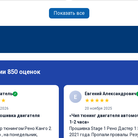
Показать все
ии 850 оценок
атель
Евгений Александрович
✓
Е
★
★
★
★
★
★
★
 2026
20 ноября 2025
рошивка двигателя
«Чип тюнинг двигателя автомо
1-2 часа»
p тюнингом Рено Канго 2.

Прошивка Stage 1 Рено Дастер 1.
, на понедельник, 
2021 года. Пропали провалы. Рез