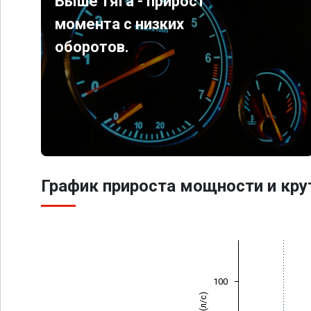
Выше тяга - прирост
момента с низких
оборотов.
График прироста мощности и кр
100