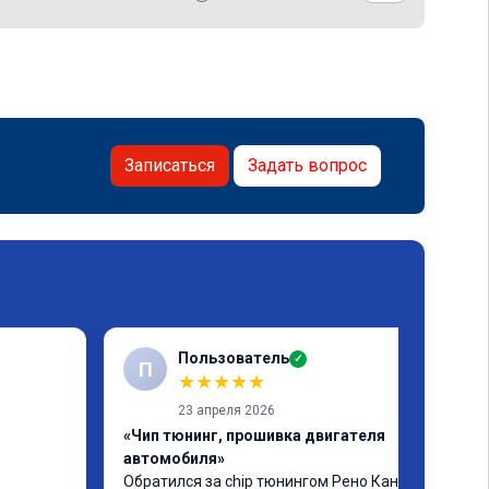
Записаться
Задать вопрос
Пользователь
✓
П
★
★
★
★
★
23 апреля 2026
«Чип тюнинг, прошивка двигателя
автомобиля»
Обратился за chip тюнингом Рено Канго 2.
