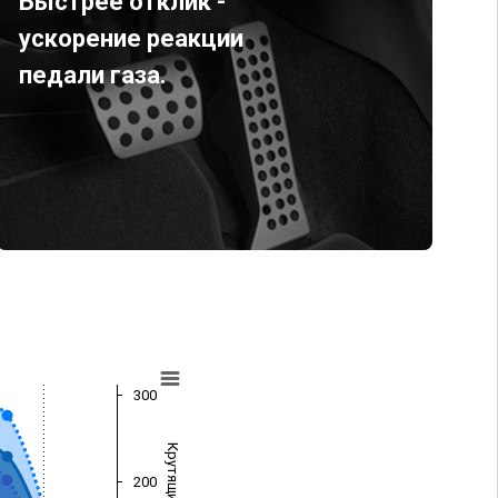
Быстрее отклик -
ускорение реакции
педали газа.
300
200