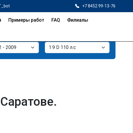
T_bot
+7 8452 99-13-76
я
Примеры работ
FAQ
Филиалы
 Саратове.