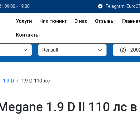
 | 09:00 - 19:00
Telegram: EuroC
Услуги
Чип тюнинг
О нас
Отзывы
Главна
Контакты
1.9 D
1.9 D 110 л.с
egane 1.9 D II 110 лс в