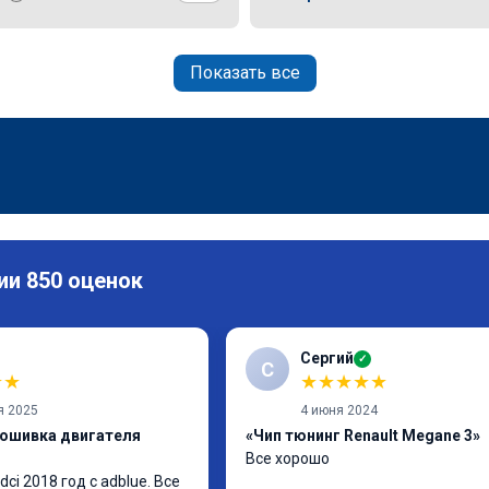
Показать все
ии 850 оценок
Сергий
✓
С
★
★
★
★
★
★
★
я 2025
4 июня 2024
рошивка двигателя
«Чип тюнинг Renault Megane 3»
Все хорошо
dci 2018 год с adblue. Все 