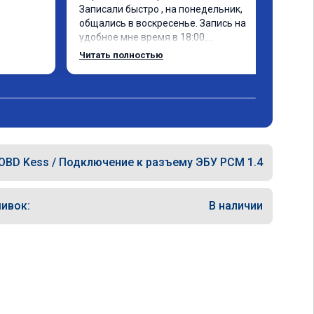
Записали быстро , на понедельник, 
общались в воскресенье. Запись на 
удобное мне время в 18:00.

Работу выполнили за 30 минут, 
Читать полностью
качественно, эффектом доволен. Спасибо 
🤝
OBD Kess / Подключение к разъему ЭБУ PCM 1.4
ивок:
В наличии