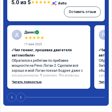
5.0 из 5
★
★
★
★
★
Avito
Оставить отзыв
Данис
✓
Д
П
★
★
★
★
★
17 мая 2025
«Чип тюнинг, прошивка двигателя
«Чип т
автомобиля»
автомо
Обратился к ребятам по прибавке 
Обратил
мощности на Рено Логан 2. Сделали всё 
Записал
хорошо и мой Логан поехал бодрее даже с 
общалис
кондиционером. Я доволен. Логановоды 
удобное
обращайтесь к ним и будете довольны!
Работу 
Читать полностью
Читать 
качеств
🤝
‹
›