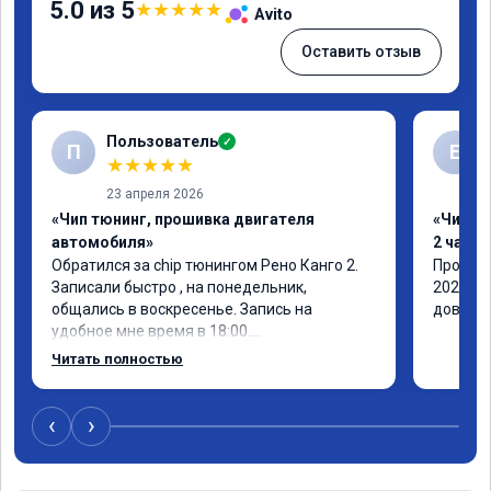
5.0 из 5
★
★
★
★
★
Avito
Оставить отзыв
Пользователь
✓
П
Е
★
★
★
★
★
23 апреля 2026
«Чип тюнинг, прошивка двигателя
«Чип тю
автомобиля»
2 часа»
Обратился за chip тюнингом Рено Канго 2.

Прошивк
Записали быстро , на понедельник, 
2021 го
общались в воскресенье. Запись на 
доволен
удобное мне время в 18:00.

Работу выполнили за 30 минут, 
Читать полностью
качественно, эффектом доволен. Спасибо 
🤝
‹
›