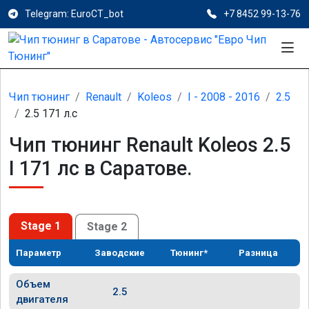
Telegram: EuroCT_bot
+7 8452 99-13-76
Чип тюнинг
Renault
Koleos
I - 2008 - 2016
2.5
2.5 171 л.с
Чип тюнинг Renault Koleos 2.5
I 171 лс в Саратове.
Stage 1
Stage 2
Параметр
Заводские
Тюнинг*
Разница
Объем
2.5
двигателя