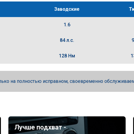
Заводские
Т
1.6
84 л.с.
9
128 Нм
1
лько на полностью исправном, своевременно обслуживае
Лучше подхват -