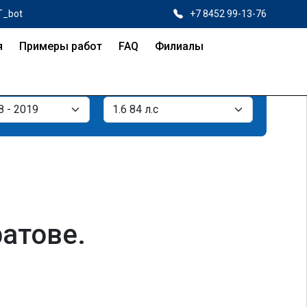
T_bot
+7 8452 99-13-76
я
Примеры работ
FAQ
Филиалы
ратове.