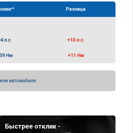
юнинг*
Разница
4 л.с.
+10 л.с.
39 Нм
+11 Нм
мом автомобиле.
Быстрее отклик -