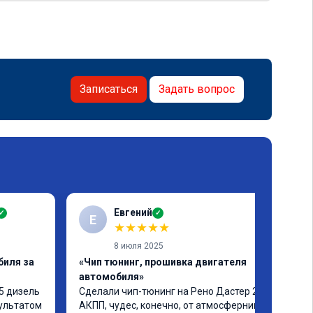
Записаться
Задать вопрос
Евгений
✓
✓
Е
★
★
★
★
★
8 июля 2025
биля за
«Чип тюнинг, прошивка двигателя
автомобиля»
5 дизель 
Сделали чип-тюнинг на Рено Дастер 2.0 
ультатом 
АКПП, чудес, конечно, от атмосферника не 