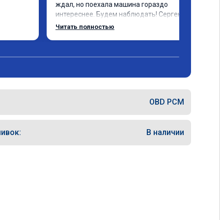
ждал, но поехала машина гораздо 
интереснее. Будем наблюдать! Сергею 
отдельное спасибо за профессионально 
Читать полностью
выполненную работу!
OBD PCM
ивок:
В наличии