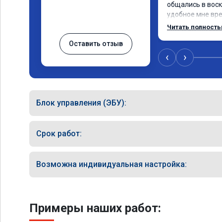
общались в воск
удобное мне врем
Работу выполнили
Читать полност
качественно, эф
Оставить отзыв
🤝
‹
›
Блок управления (ЭБУ):
Срок работ:
Возможна индивидуальная настройка:
Примеры наших работ: