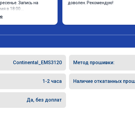
ресенье. Запись на 
доволен. Рекомендую!
я в 18:00.

 за 30 минут, 
ью
фектом доволен. Спасибо 
Continental_EMS3120
Метод прошивки:
1-2 часа
Наличие откатанных прош
Да, без доплат