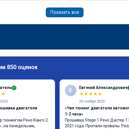
Показать все
ии 850 оценок
атель
Евгений Александрович
✓
Е
★
★
★
★
★
★
★
 2026
20 ноября 2025
рошивка двигателя
«Чип тюнинг двигателя автомо
1-2 часа»
p тюнингом Рено Канго 2.

Прошивка Stage 1 Рено Дастер 1.
, на понедельник, 
2021 года. Пропали провалы. Рез