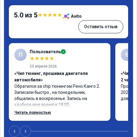
5.0 из 5
★
★
★
★
★
Avito
Оставить отзыв
Пользователь
✓
П
Е
★
★
★
★
★
23 апреля 2026
«Чип тюнинг, прошивка двигателя
«Чип тю
автомобиля»
2 часа»
Обратился за chip тюнингом Рено Канго 2.

Прошивк
Записали быстро , на понедельник, 
2021 го
общались в воскресенье. Запись на 
доволен
удобное мне время в 18:00.

Работу выполнили за 30 минут, 
Читать полностью
качественно, эффектом доволен. Спасибо 
🤝
‹
›