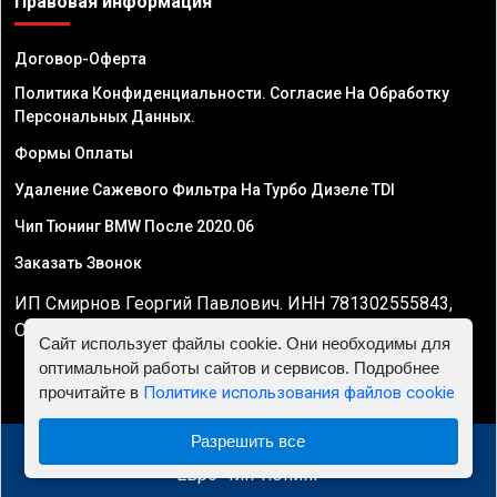
Правовая информация
Договор-Оферта
Политика Конфиденциальности. Согласие На Обработку
Персональных Данных.
Формы Оплаты
Удаление Сажевого Фильтра На Турбо Дизеле TDI
Чип Тюнинг BMW После 2020.06
Заказать Звонок
ИП Смирнов Георгий Павлович. ИНН 781302555843,
ОГРНИП 324470400032610
Сайт использует файлы cookie. Они необходимы для
оптимальной работы сайтов и сервисов. Подробнее
прочитайте в
Политике использования файлов cookie
Разрешить все
© 2010 - 2026 Чип тюнинг в Саратове - Автосервис
"Евро Чип Тюнинг"