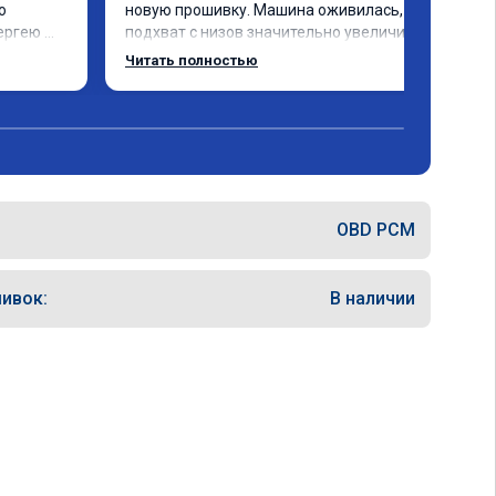
 
новую прошивку. Машина оживилась, 
ергею 
подхват с низов значительно увеличился, 
нально 
тяга паровозная. Большое спасибо. 
Читать полностью
Renault Duster 1.5 Diesel.
OBD PCM
ивок:
В наличии