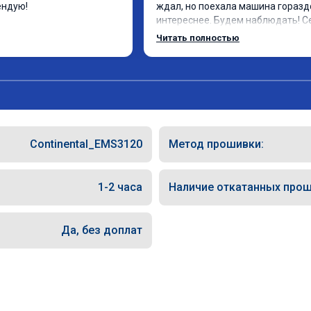
ендую!
ждал, но поехала машина гораздо
интереснее. Будем наблюдать! С
отдельное спасибо за профессио
Читать полностью
выполненную работу!
Continental_EMS3120
Метод прошивки:
1-2 часа
Наличие откатанных прош
Да, без доплат