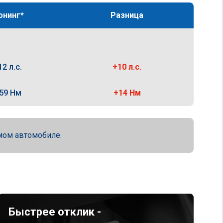
юнинг*
Разница
12 л.с.
+10 л.с.
59 Нм
+14 Нм
мом автомобиле.
Быстрее отклик -