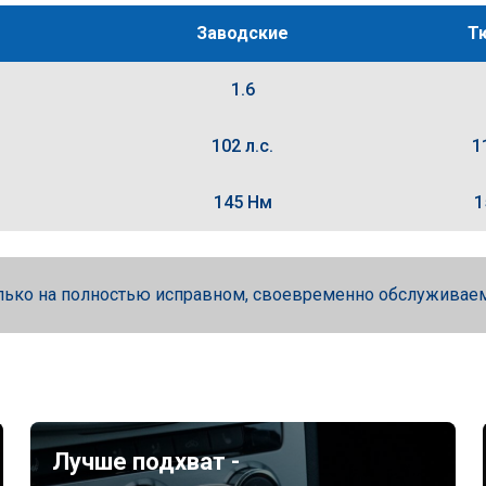
Заводские
Т
1.6
102 л.с.
1
145 Нм
1
лько на полностью исправном, своевременно обслуживае
Лучше подхват -