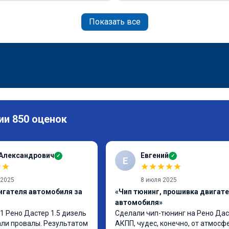
Показать все
ии 850 оценок
 Александрович
Евгений
✓
✓
Е
★
★
★
★
★
★
★
 2025
8 июля 2025
игателя автомобиля за
«Чип тюнинг, прошивка двигат
автомобиля»
1 Рено Дастер 1.5 дизель 
Сделали чип-тюнинг на Рено Даст
али провалы. Результатом 
АКПП, чудес, конечно, от атмосфе