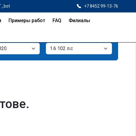
T_bot
+7 8452 99-13-76
я
Примеры работ
FAQ
Филиалы
тове.