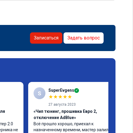
Записаться
Задать вопрос
SuperEvgens
✓
S
★
★
★
★
★
27 августа 2023
еля
«Чип тюнинг, прошивка Евро 2,
отключение AdBlue»
ер 2.0 
Всё прошло хорошо, приехал к 
рника не 
назначенному времени, мастер залил 