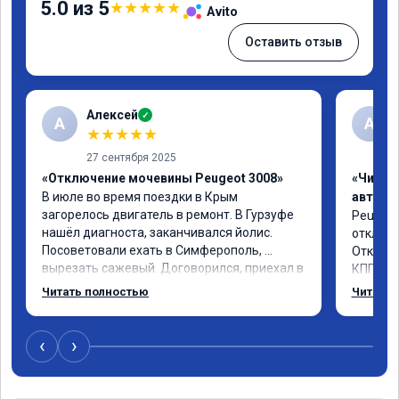
5.0 из 5
★
★
★
★
★
Avito
Оставить отзыв
Алексей
✓
А
А
★
★
★
★
★
27 сентября 2025
«Отключение мочевины Peugeot 3008»
«Чип т
В июле во время поездки в Крым 
автомо
загорелось двигатель в ремонт. В Гурзуфе 
Peugeot 
нашёл диагноста, заканчивался йолис. 
отключе
Посоветовали ехать в Симферополь, 
Отклик 
вырезать сажевый. Договорился, приехал в 
КПП, пр
тот же день, в течение 4-х часов удалили, 
солидны
Читать полностью
Читать 
прошили двигатель, дали сертификат. 
постара
Машина поехала намного шустрее, 
поначалу смущал чёрный дым при пуске 
‹
›
двигателя и резком нажатии на педаль 
газа, привык. Всё таки дизель. Два месяца 
прошло, всё нормально. Рекомендую. Пежо 