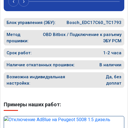
‹
›
двигателя и резком нажатии на педаль 
газа, привык. Всё таки дизель. Два месяца 
прошло, всё нормально. Рекомендую. Пежо 
3008 2-поколение дизель 2,0 литра.
Блок управления (ЭБУ):
Bosch_EDC17C60_TC1793
Метод
OBD Bitbox / Подключение к разъему
прошивки:
ЭБУ PCM
Срок работ:
1-2 часа
Наличие откатанных прошивок:
В наличии
Возможна индивидуальная
Да, без
настройка:
доплат
Примеры наших работ: