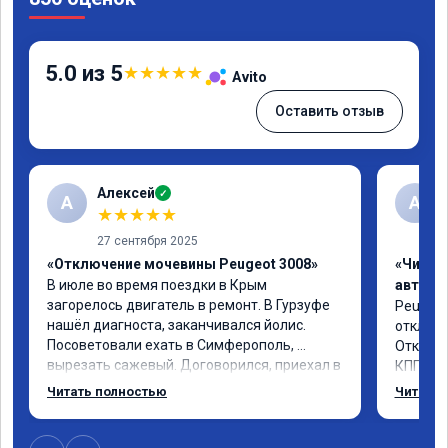
5.0 из 5
★
★
★
★
★
Avito
Оставить отзыв
Алексей
✓
А
А
★
★
★
★
★
27 сентября 2025
«Отключение мочевины Peugeot 3008»
«Чип т
В июле во время поездки в Крым 
автомо
загорелось двигатель в ремонт. В Гурзуфе 
Peugeot 
нашёл диагноста, заканчивался йолис. 
отключе
Посоветовали ехать в Симферополь, 
Отклик 
вырезать сажевый. Договорился, приехал в 
КПП, пр
тот же день, в течение 4-х часов удалили, 
солидны
Читать полностью
Читать 
прошили двигатель, дали сертификат. 
постара
Машина поехала намного шустрее, 
поначалу смущал чёрный дым при пуске 