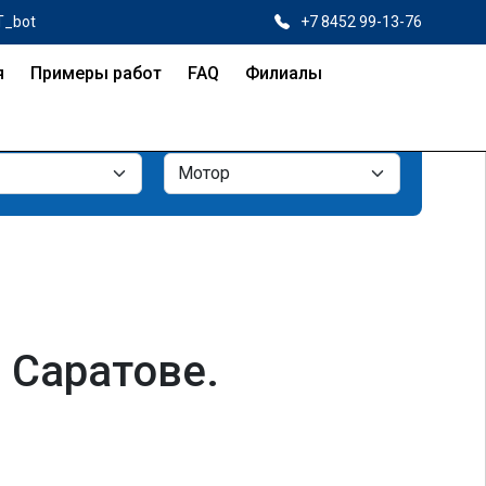
T_bot
+7 8452 99-13-76
я
Примеры работ
FAQ
Филиалы
 Саратове.