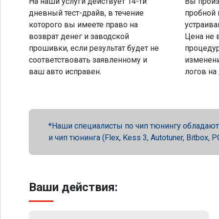
На наши услуги действует 14-ти
Вы произ
дневный тест-драйв, в течение
пробной 
которого вы имеете право на
устраива
возврат денег и заводской
Цена не 
прошивки, если результат будет не
процеду
соответствовать заявленному и
изменени
ваш авто исправен.
логов на
Наши специалисты по чип тюнингу обладают 
и чип тюнинга (Flex, Kess 3, Autotuner, Bitbox
Ваши действия: