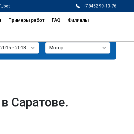
T_bot
+7 8452 99-13-76
я
Примеры работ
FAQ
Филиалы
в Саратове.