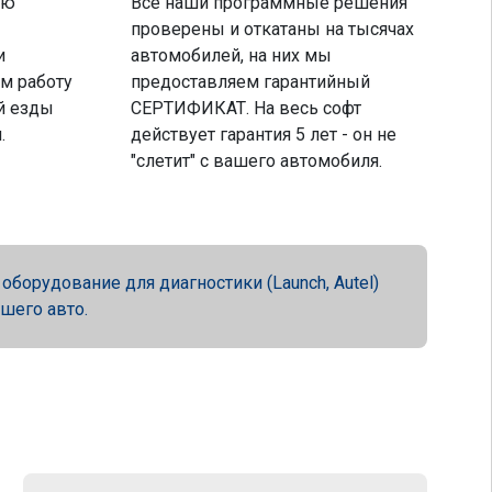
ую
Все наши программные решения
проверены и откатаны на тысячах
и
автомобилей, на них мы
м работу
предоставляем гарантийный
й езды
СЕРТИФИКАТ. На весь софт
.
действует гарантия 5 лет - он не
"слетит" с вашего автомобиля.
орудование для диагностики (Launch, Autel)
ашего авто.