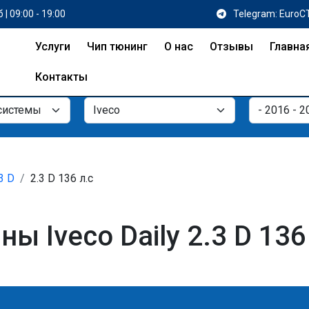
 | 09:00 - 19:00
Telegram: EuroC
Услуги
Чип тюнинг
О нас
Отзывы
Главна
Контакты
3 D
2.3 D 136 л.с
 Iveco Daily 2.3 D 136 