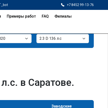
T_bot
+7 8452 99-13-76
я
Примеры работ
FAQ
Филиалы
л.с. в Саратове.
Заводские