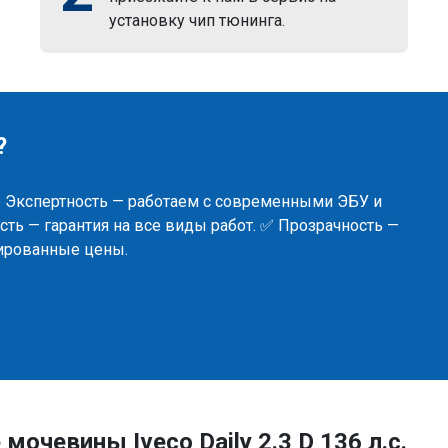
установку чип тюнинга.
?
✅ Экспертность — работаем с современными ЭБУ и
ть — гарантия на все виды работ. ✅ Прозрачность —
сированные цены.
очевины Iveco Daily 2.3 D 136 л.с.