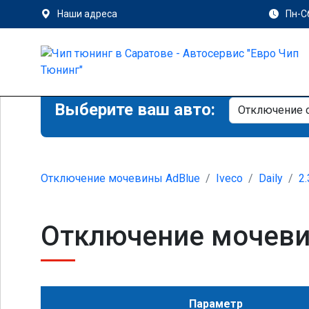
Наши адреса
Пн-Сб
Выберите ваш авто:
Отключение мочевины AdBlue
Iveco
Daily
2.
Отключение мочевины
Параметр