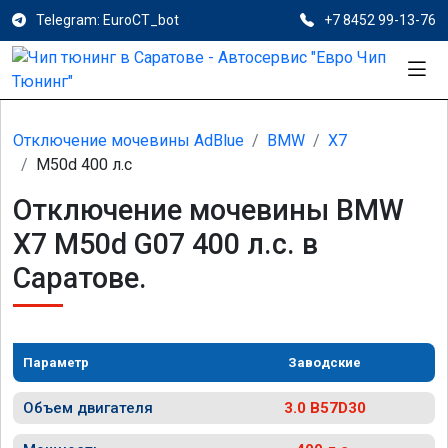
Telegram: EuroCT_bot
+7 8452 99-13-76
Отключение мочевины AdBlue
BMW
X7
M50d 400 л.с
Отключение мочевины BMW
X7 M50d G07 400 л.с. в
Саратове.
Параметр
Заводские
Объем двигателя
3.0 B57D30