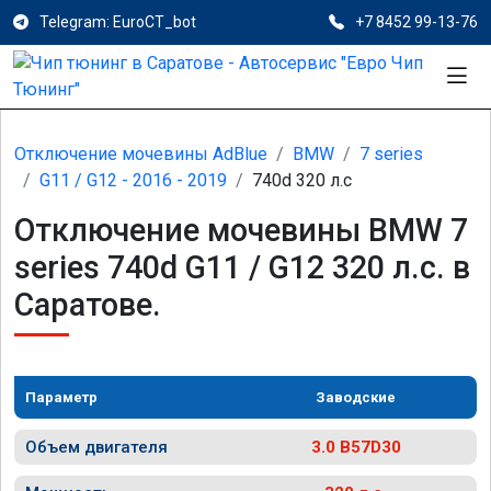
Telegram: EuroCT_bot
+7 8452 99-13-76
Отключение мочевины AdBlue
BMW
7 series
G11 / G12 - 2016 - 2019
740d 320 л.с
Отключение мочевины BMW 7
series 740d G11 / G12 320 л.с. в
Саратове.
Параметр
Заводские
Объем двигателя
3.0 B57D30