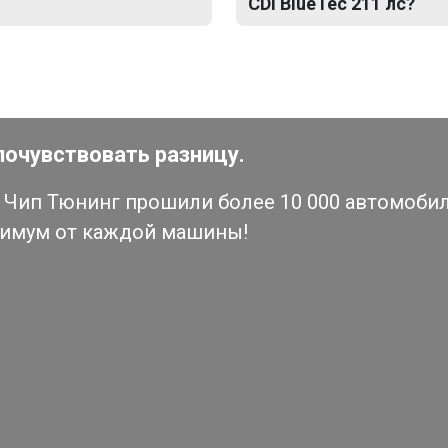
CDI BlueTec 211 лс?
почувствовать разницу.
Чип Тюнинг прошили более 10 000 автомобиле
симум от каждой машины!