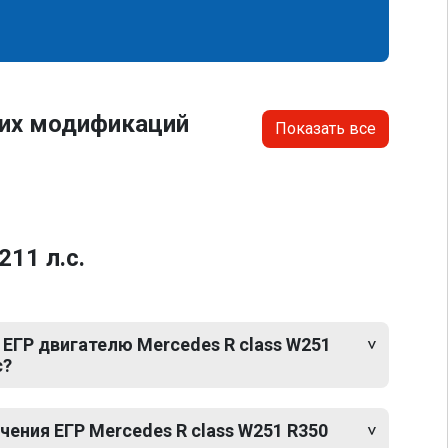
гих модификаций
Показать все
11 л.с.
ЕГР двигателю Mercedes R class W251
с?
ения ЕГР Mercedes R class W251 R350