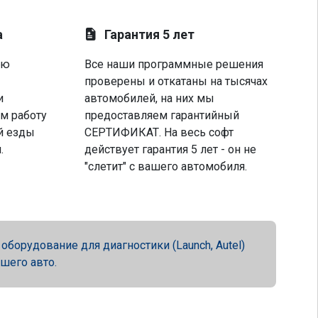
а
Гарантия 5 лет
ую
Все наши программные решения
проверены и откатаны на тысячах
и
автомобилей, на них мы
м работу
предоставляем гарантийный
й езды
СЕРТИФИКАТ. На весь софт
.
действует гарантия 5 лет - он не
"слетит" с вашего автомобиля.
орудование для диагностики (Launch, Autel)
ашего авто.