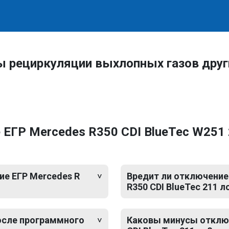
ы рециркуляции выхлопных газов дру
ЕГР Mercedes R350 CDI BlueTec W251 2
е ЕГР Mercedes R
Вредит ли отключение 
R350 CDI BlueTec 211 л
после программного
Каковы минусы отключ