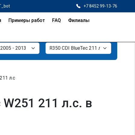
T_bot
+7 8452 99-13-76
я
Примеры работ
FAQ
Филиалы
211 л.с
W251 211 л.с. в