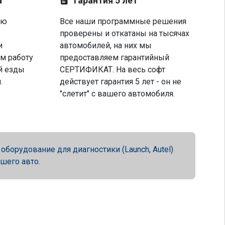
а
Гарантия 5 лет
ую
Все наши программные решения
проверены и откатаны на тысячах
и
автомобилей, на них мы
м работу
предоставляем гарантийный
й езды
СЕРТИФИКАТ. На весь софт
.
действует гарантия 5 лет - он не
"слетит" с вашего автомобиля.
орудование для диагностики (Launch, Autel)
ашего авто.