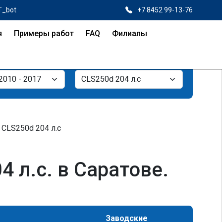
T_bot
+7 8452 99-13-76
я
Примеры работ
FAQ
Филиалы
CLS250d 204 л.с
 л.с. в Саратове.
Заводские