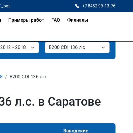
T_bot
+7 8452 99-13-76
я
Примеры работ
FAQ
Филиалы
18
B200 CDI 136 л.с
6 л.с. в Саратове
Заводские