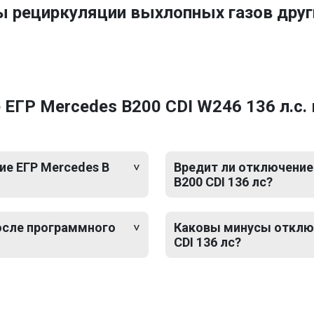
ы рециркуляции выхлопных газов дру
ЕГР Mercedes B200 CDI W246 136 л.с.
е ЕГР Mercedes B
Вредит ли отключение 
B200 CDI 136 лс?
после программного
Каковы минусы отключ
CDI 136 лс?