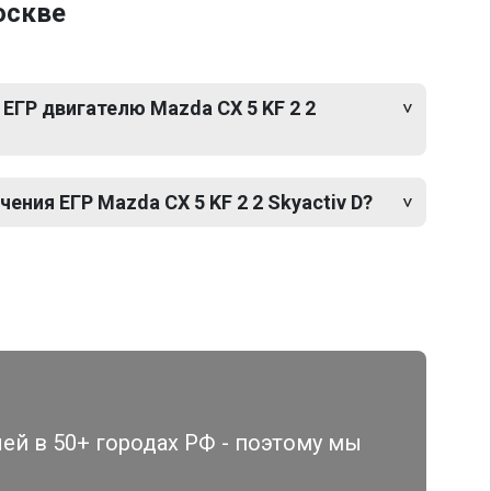
оскве
ЕГР двигателю Mazda CX 5 KF 2 2
ния ЕГР Mazda CX 5 KF 2 2 Skyactiv D?
й в 50+ городах РФ - поэтому мы