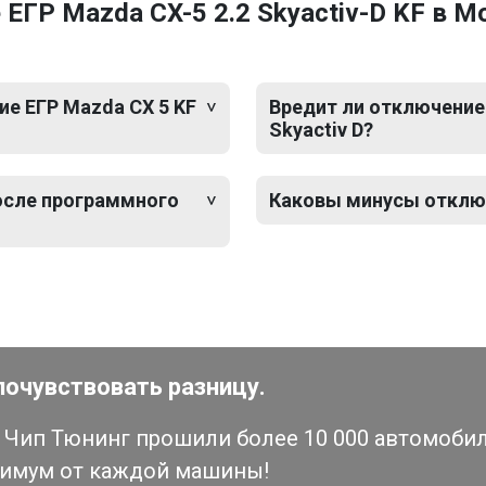
ЕГР Mazda CX-5 2.2 Skyactiv-D KF в М
е ЕГР Mazda CX 5 KF
Вредит ли отключение 
Skyactiv D?
после программного
Каковы минусы отключе
почувствовать разницу.
Чип Тюнинг прошили более 10 000 автомобиле
симум от каждой машины!