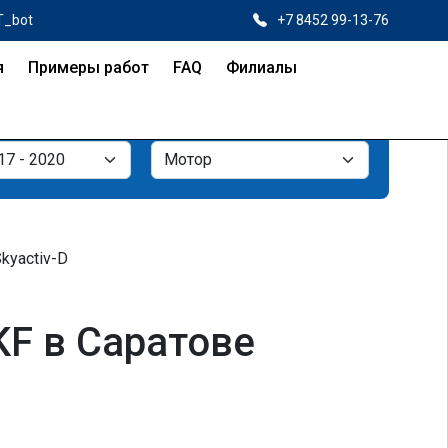
T_bot
+7 8452 99-13-76
я
Примеры работ
FAQ
Филиалы
Skyactiv-D
KF в Саратове