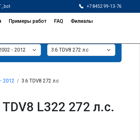
T_bot
+7 8452 99-13-76
я
Примеры работ
FAQ
Филиалы
 - 2012
3.6 TDV8 272 л.с
 TDV8 L322 272 л.с.