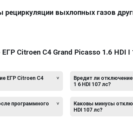
ы рециркуляции выхлопных газов дру
Р Citroen C4 Grand Picasso 1.6 HDI I 1
е ЕГР Citroen C4
Вредит ли отключение 
1 6 HDI 107 лс?
после программного
Каковы минусы отключе
HDI 107 лс?