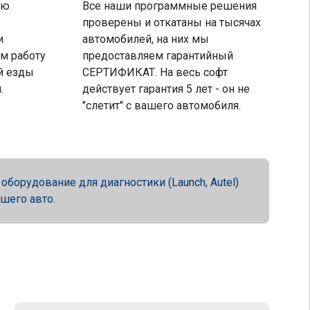
ую
Все наши программные решения
проверены и откатаны на тысячах
и
автомобилей, на них мы
м работу
предоставляем гарантийный
й езды
СЕРТИФИКАТ. На весь софт
.
действует гарантия 5 лет - он не
"слетит" с вашего автомобиля.
орудование для диагностики (Launch, Autel)
ашего авто.