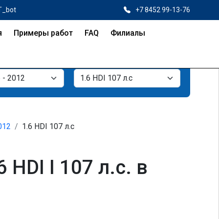
T_bot
+7 8452 99-13-76
я
Примеры работ
FAQ
Филиалы
2012
1.6 HDI 107 л.с
HDI I 107 л.с. в