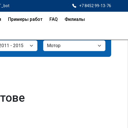
T_bot
+7 8452 99-13-76
я
Примеры работ
FAQ
Филиалы
атове