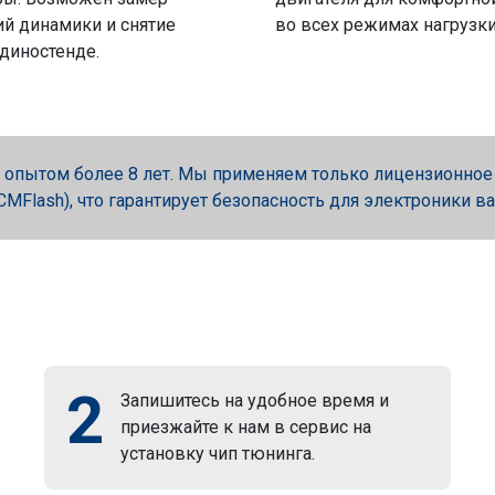
й динамики и снятие
во всех режимах нагрузки
 диностенде.
опытом более 8 лет. Мы применяем только лицензионное об
, PCMFlash), что гарантирует безопасность для электроники в
2
Запишитесь на удобное время и
приезжайте к нам в сервис на
установку чип тюнинга.