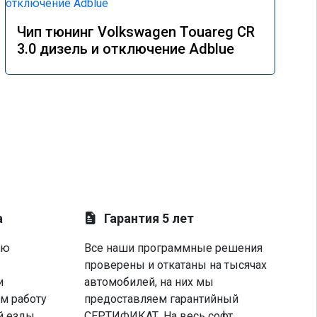
Чип тюнинг Volkswagen Touareg CR
3.0 дизель и отключение Adblue
а
Гарантия 5 лет
ую
Все наши программные решения
проверены и откатаны на тысячах
и
автомобилей, на них мы
м работу
предоставляем гарантийный
й езды
СЕРТИФИКАТ. На весь софт