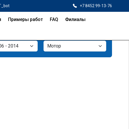
T_bot
+7 8452 99-13-76
я
Примеры работ
FAQ
Филиалы