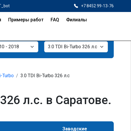
T_bot
+7 8452 99-13-76
я
Примеры работ
FAQ
Филиалы
i-Turbo
3.0 TDI Bi-Turbo 326 л.с
326 л.с. в Саратове.
Заводские