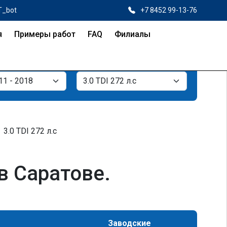
T_bot
+7 8452 99-13-76
я
Примеры работ
FAQ
Филиалы
3.0 TDI 272 л.с
 в Саратове.
Заводские