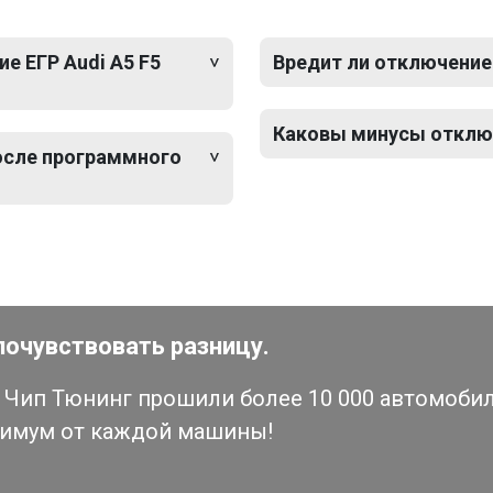
е ЕГР Audi A5 F5
Вредит ли отключение 
Каковы минусы отключ
после программного
почувствовать разницу.
Чип Тюнинг прошили более 10 000 автомобиле
симум от каждой машины!